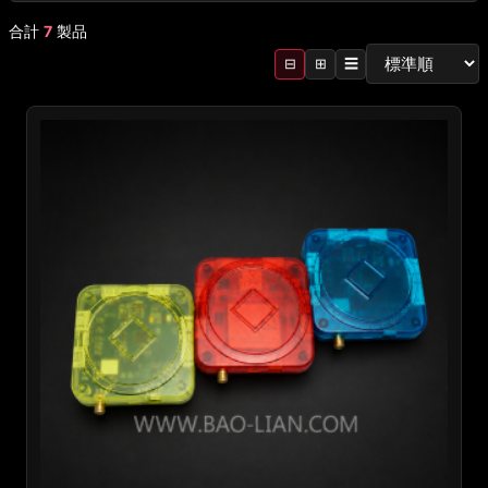
合計
7
製品
⊟
⊞
☰