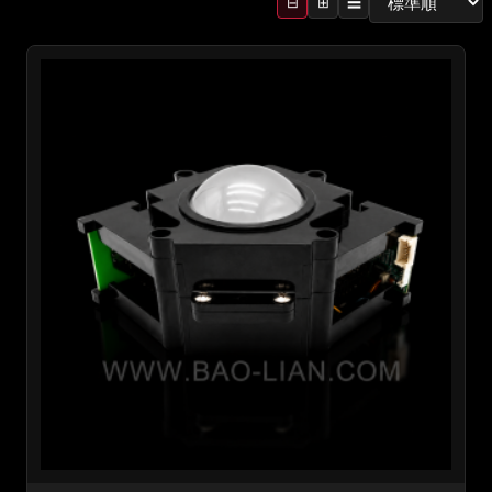
⊟
⊞
☰