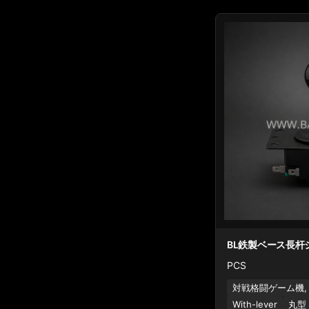
BL鉄製ベース長杆
PCS
対戦格闘ゲーム機,
With-lever
丸型