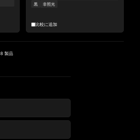
黒
非照光
比較に追加
18 製品