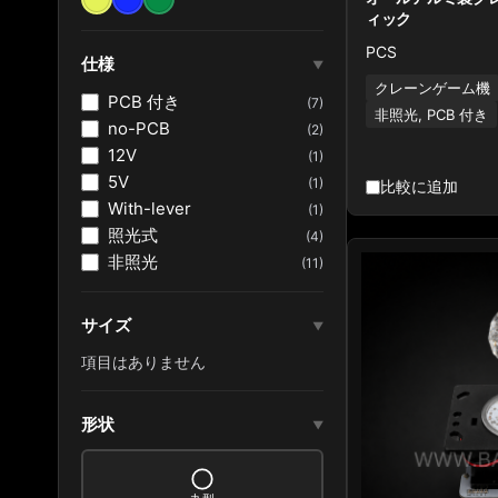
ィック
PCS
仕様
▼
クレーンゲーム機
PCB 付き
(7)
非照光, PCB 付き
no-PCB
(2)
12V
(1)
5V
(1)
比較に追加
With-lever
(1)
照光式
(4)
非照光
(11)
サイズ
▼
項目はありません
形状
▼