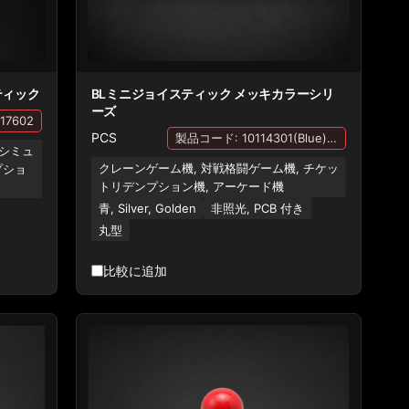
ティック
BLミニジョイスティック メッキカラーシリ
ーズ
17602
PCS
製品コード: 10114301(Blue), 10114302(Gold), 10114304(Silver)
 シミュ
クレーンゲーム機, 対戦格闘ゲーム機, チケッ
プショ
トリデンプション機, アーケード機
青, Silver, Golden
非照光, PCB 付き
丸型
比較に追加