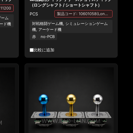
（ロングシャフト / ショートシャフト）
11200
PCS
製品コード: 10601058(Longer rod),10601063(Shorter rod)
ゲーム
対戦格闘ゲーム機, シミュレーションゲーム
ケード機
機, アーケード機
赤
no-PCB
比較に追加