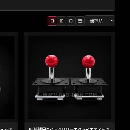
⊟
⊞
⊡
☰
ティック
BL格闘用クイックリリースジョイスティック