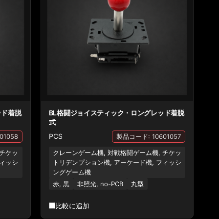
ッド着脱
BL格闘ジョイスティック・ロングレッド着脱
式
PCS
01058
製品コード: 10601057
 チケッ
クレーンゲーム機, 対戦格闘ゲーム機, チケッ
フィッシ
トリデンプション機, アーケード機, フィッシ
ングゲーム機
赤, 黒
非照光, no-PCB
丸型
比較に追加