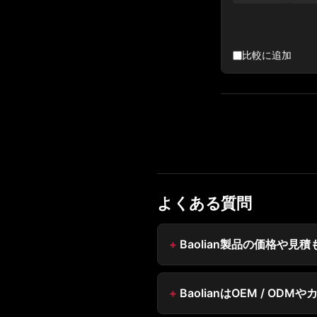
比較に追加
よくある質問
Baolian製品の価格や
BaolianはOEM / O