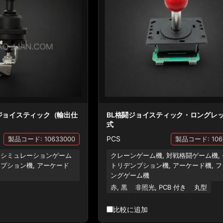
ジョイスティック（輸出仕
BL格闘ジョイスティック・ロングレ
式
PCS
製品コード: 10633000
製品コード: 106
 シミュレーションゲーム
クレーンゲーム機, 対戦格闘ゲーム機,
ンプション機, アーケード
トリデンプション機, アーケード機, 
ングゲーム機
赤, 黒
非照光, PCB 付き
丸型
比較に追加