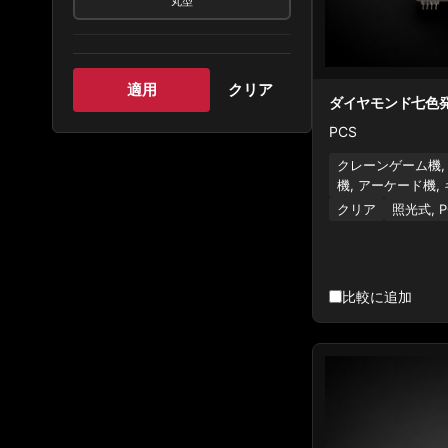
丸型
適用
クリア
ダイヤモンド七色
PCS
クレーンゲーム機,
機, アーケード機,
クリア
照光式, P
比較に追加