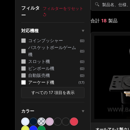
🔍
フィルタ
フィルターをリセット
ー
↺
合計
18
製品
対応機種
▼
コインプッシャー
(0)
バスケットボールゲーム
(0)
機
スロット機
(0)
ピンボール機
(0)
自動販売機
(0)
アーケード機
(17)
すべての 17 項目を表示
カラー
▼
オールアルミ製ク