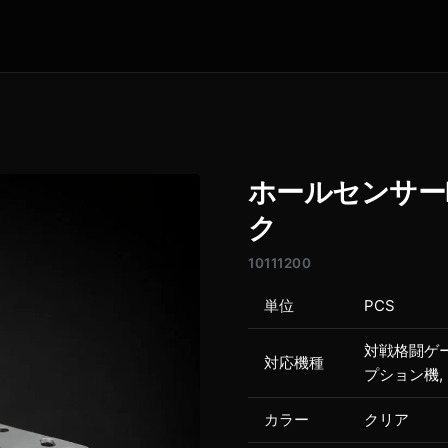
ホールセンサー
ク
10111200
単位
PCS
対戦格闘ゲー
対応機種
プション機,
カラー
クリア