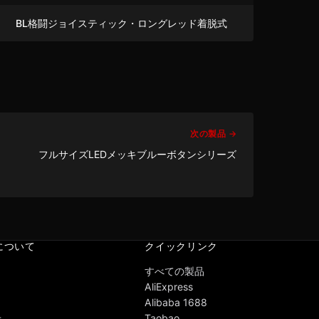
BL格闘ジョイスティック・ロングレッド着脱式
次の製品 →
フルサイズLEDメッキブルーボタンシリーズ
 について
クイックリンク
すべての製品
AliExpress
Alibaba 1688
せ
Taobao