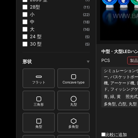
28型
(11)
小
(22)
中
(18)
大
(16)
24 型
(5)
30 型
(5)
中型・大型LEDハ
PCS
形状
▼
シミュレーションゲ
ー, バスケットボ
フラット
Concave type
機, アーケード機,
ド, フィッシング
青, 緑, 黄
照光式
多角型, 凸型, 丸型
三角形
丸型
角型
多角型
比較に追加