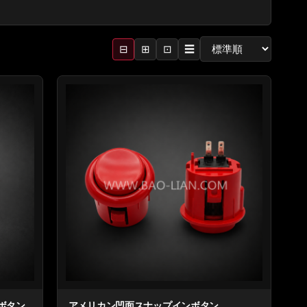
⊟
⊞
⊡
☰
ドボタン
アメリカン凹面スナップインボタン