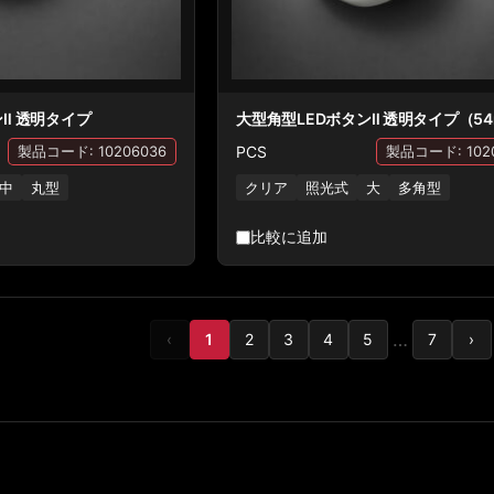
Ⅱ 透明タイプ
大型角型LEDボタンⅡ 透明タイプ（5
PCS
製品コード: 10206036
製品コード: 102
中
丸型
クリア
照光式
大
多角型
比較に追加
…
‹
1
2
3
4
5
7
›