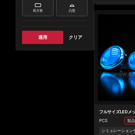
長方形
凸型
適用
クリア
フルサイズLEDメ
PCS
シミュレーションゲ