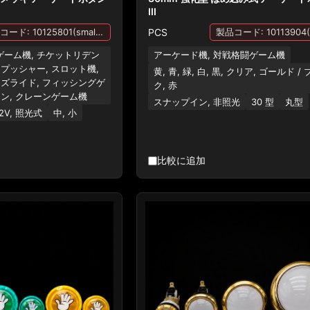
III
PCS
製品コード: 10125801(small),10125802 (Medium)
製品コード: 10113904(B
ーム機, チケットリデン
アーケード機, 対戦格闘ゲーム機
プッシャー, スロット機,
黄, 青, 緑, 白, 黒, クリア, ゴールド /
ッズライド, フィッシングゲ
ク, 赤
シン, クレーンゲーム機
スナップイン, 非照光
30 型
丸型
12V, 照光式
中, 小
比較に追加