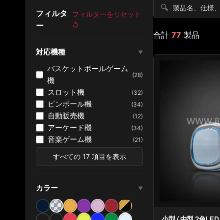
🔍
フィルタ
フィルターをリセット
ー
↺
合計
77
製品
対応機種
▼
バスケットボールゲーム
(28)
機
スロット機
(32)
ピンボール機
(34)
自動販売機
(12)
アーケード機
(34)
音楽ゲーム機
(21)
すべての 17 項目を表示
カラー
▼
小型 / 中型 2色L