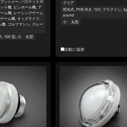
ンプッシャー, バスケットボ
クリア
ット機, ピンボール機, ア
照光式, PCB 付き, 12V, プラグイン, 
ゲーム機, レーシングゲーム
sound
ゲーム機, キッズライド,
小
丸型
機, ゴルフマシン, クレー
大, 100 型, 小
丸型
比較に追加