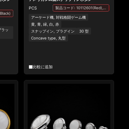
PCS
製品コード: 10112601(Red),10112600(White),10112602(yellow),10112603(Blue),10112604(Green)
lack)
アーケード機, 対戦格闘ゲーム機
黄, 青, 緑, 白, 赤
 ブラッ
スナップイン, プラグイン
30 型
Concave type, 丸型
比較に追加