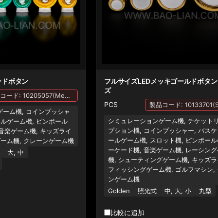
ンドボタン
フルサイズLEDメッキゴールドボタ
ズ
製品コード: 10205057(Medium),10205056(Large) (Blue)
PCS
ーム機, コインプッシャ
シミュレーションゲーム機, チケット
ールゲーム機, ピンボール
プション機, コインプッシャー, バス
 音楽ゲーム機, キッズライ
ールゲーム機, スロット機, ピンボール
ゲーム機, クレーンゲーム機
ーケード機, 音楽ゲーム機, レーシン
大, 中
機, シューティングゲーム機, キッズラ
フィッシングゲーム機, ゴルフマシン,
ンゲーム機
Golden
照光式
中, 大, 小
丸型
比較に追加