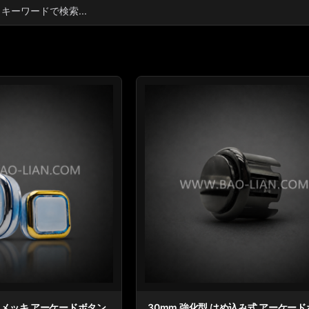
ED メッキ アーケードボタン
30mm 強化型 はめ込み式 アーケー