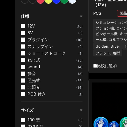
（12V）
PCS
仕様
▼
シミュレーションゲ
12V
(16)
プション機, コイン
5V
(6)
ピンボール機, キ
プラグイン
ーム機, ゴルフマ
(10)
スナップイン
Golden, Silver
(9)
ショートストローク
フラット, 角型
(1)
ねじ式
(25)
比較に追加
sound
(4)
静音
(3)
照光式
(56)
非照光
(14)
PCB 付き
(1)
サイズ
▼
100 型
(6)
2833 型
(1)