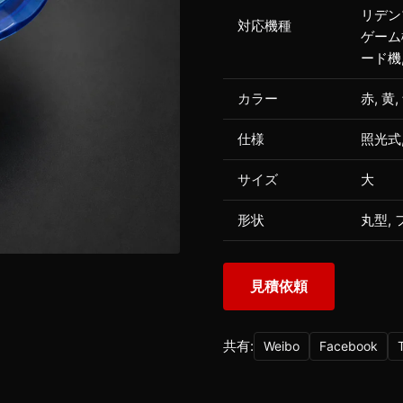
リデン
対応機種
ゲーム
ード機
カラー
赤, 黄,
仕様
照光式
サイズ
大
形状
丸型,
見積依頼
共有:
Weibo
Facebook