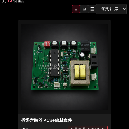
共
12
個產品
⊟
⊞
☰
投幣定時器 PCB+線材套件