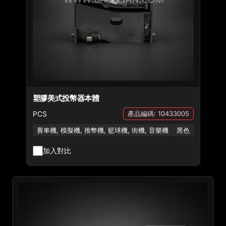
塑膠美式投幣器本體
PCS
產品編碼: 10433005
賽車機, 模擬機, 推幣機, 籃球機, 街機, 音樂機
黑色
加入對比