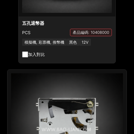
五孔退幣器
PCS
產品編碼: 10408000
模擬機, 彩票機, 推幣機
黑色
12V
加入對比