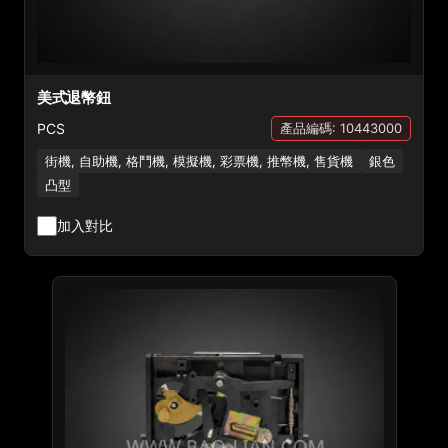
美式退幣鈕
PCS
產品編碼: 10443000
街機, 自助機, 格鬥機, 模擬機, 彩票機, 推幣機, 售貨機
銀色
凸型
加入對比