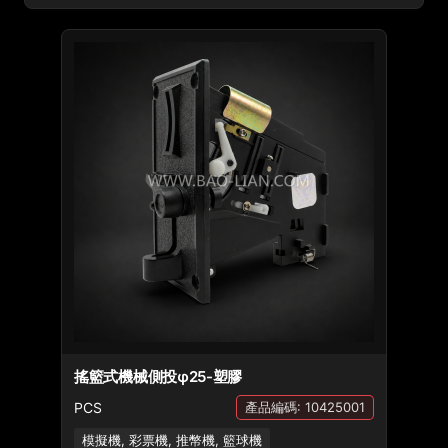
搖籃式機械側投φ25-塑膠
PCS
產品編碼: 10425001
模擬機, 彩票機, 推幣機, 籃球機