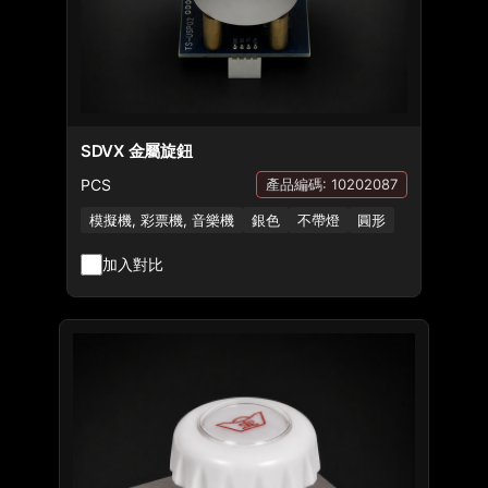
SDVX 金屬旋鈕
PCS
產品編碼: 10202087
模擬機, 彩票機, 音樂機
銀色
不帶燈
圓形
加入對比