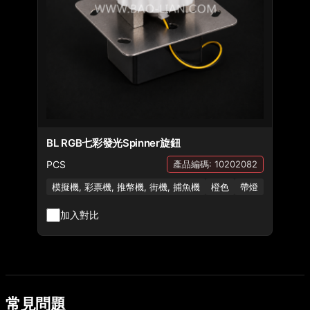
BL RGB七彩發光Spinner旋鈕
PCS
產品編碼: 10202082
模擬機, 彩票機, 推幣機, 街機, 捕魚機
橙色
帶燈
加入對比
常見問題