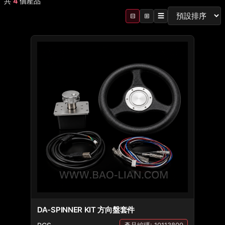
共
4
個產品
⊟
⊞
☰
DA-SPINNER KIT 方向盤套件