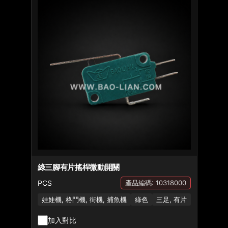
綠三腳有片搖桿微動開關
PCS
產品編碼: 10318000
娃娃機, 格鬥機, 街機, 捕魚機
綠色
三足, 有片
加入對比