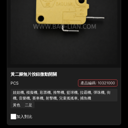
黃二腳無片按鈕微動開關
PCS
產品編碼: 10321000
娃娃機, 模擬機, 彩票機, 推幣機, 籃球機, 拉霸機, 彈珠機, 街
機, 音樂機, 賽車機, 射擊機, 兒童搖搖車, 捕魚機
黃色
二足
加入對比