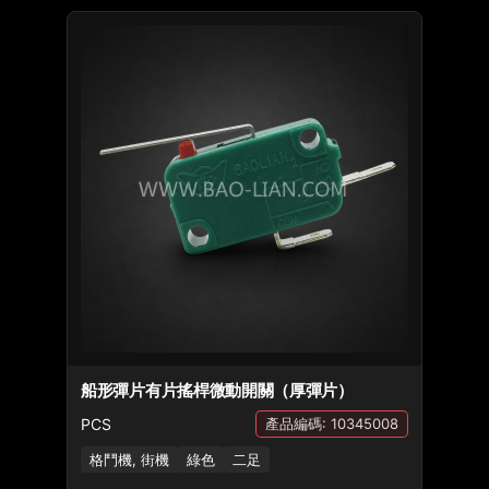
船形彈片有片搖桿微動開關（厚彈片）
PCS
產品編碼: 10345008
格鬥機, 街機
綠色
二足