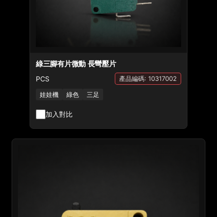
綠三腳有片微動 長彎壓片
PCS
產品編碼: 10317002
娃娃機
綠色
三足
加入對比