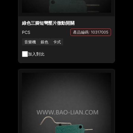
綠色三腳短彎壓片微動開關
PCS
產品編碼: 10317005
音樂機
銀色
卡式
加入對比