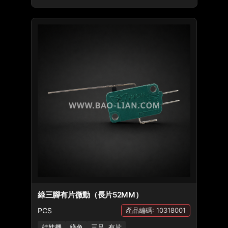
綠三腳有片微動（長片52MM）
PCS
產品編碼: 10318001
娃娃機
綠色
三足, 有片