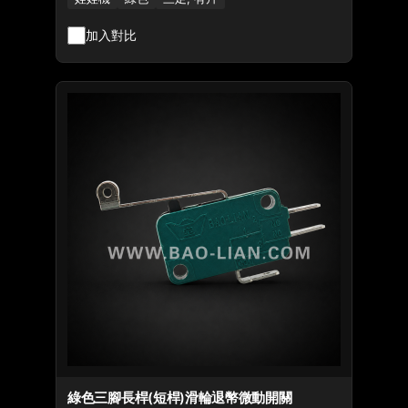
加入對比
綠色三腳長桿(短桿)滑輪退幣微動開關