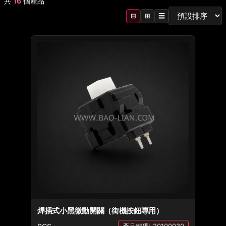
共
16
個產品
⊟
⊞
☰
焊插式小黑微動開關（街機按鈕專用）