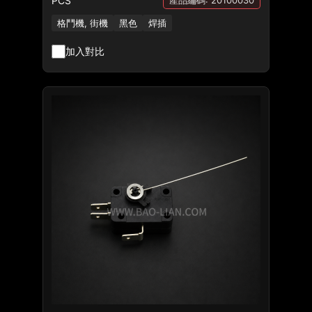
PCS
產品編碼: 20100030
格鬥機, 街機
黑色
焊插
加入對比