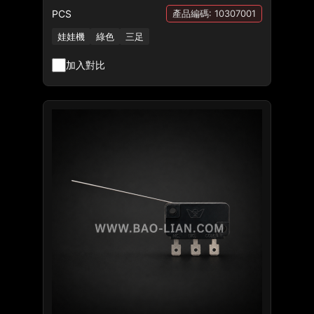
PCS
產品編碼: 10307001
娃娃機
綠色
三足
加入對比