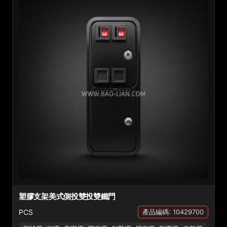
塑膠支架美式側投雙投雙鐵門
PCS
產品編碼: 10429700