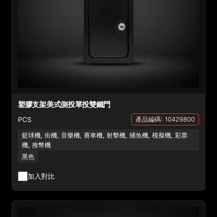
塑膠支架美式側投單投雙鐵門
PCS
產品編碼: 10429800
籃球機, 街機, 音樂機, 賽車機, 射擊機, 捕魚機, 模擬機, 彩票
機, 推幣機
黑色
加入對比