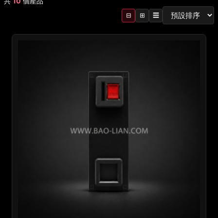
共
10
個產品
⊟
⊞
☰