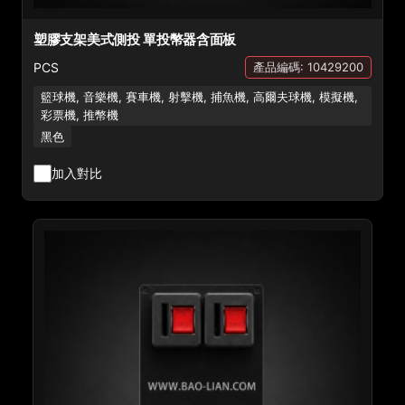
塑膠支架美式側投 單投幣器含面板
PCS
產品編碼: 10429200
籃球機, 音樂機, 賽車機, 射擊機, 捕魚機, 高爾夫球機, 模擬機,
彩票機, 推幣機
黑色
加入對比