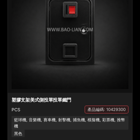
塑膠支架美式側投單投單鐵門
PCS
產品編碼: 10429300
籃球機, 音樂機, 賽車機, 射擊機, 捕魚機, 模擬機, 彩票機, 推幣
機
黑色