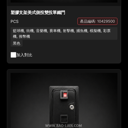
塑膠支架美式側投雙投單鐵門
PCS
產品編碼: 10429500
籃球機, 街機, 音樂機, 賽車機, 射擊機, 捕魚機, 模擬機, 彩票
機, 推幣機
黑色
加入對比