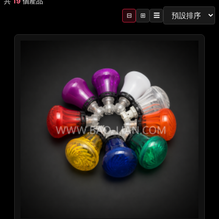
共
19
個產品
⊟
⊞
☰