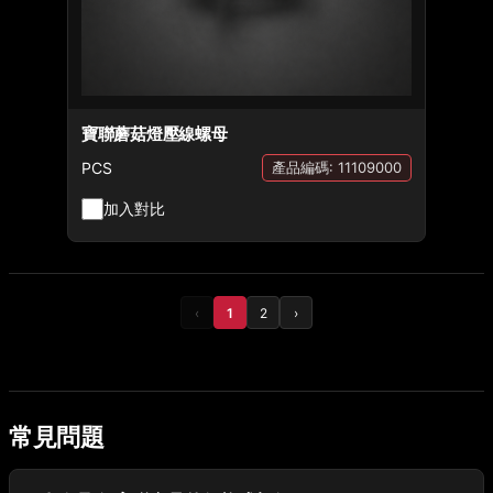
寶聯蘑菇燈壓線螺母
PCS
產品編碼: 11109000
加入對比
‹
1
2
›
常見問題