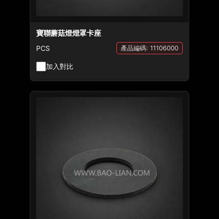
寶聯蘑菇燈燈罩卡座
PCS
產品編碼: 11106000
加入對比