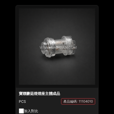
寶聯蘑菇燈燈座主體成品
PCS
產品編碼: 11104010
加入對比