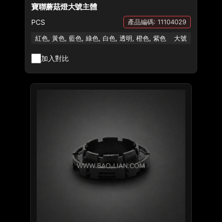
寶聯蘑菇燈大號主體
PCS
產品編碼: 11104029
紅色, 黃色, 藍色, 綠色, 白色, 透明, 橙色, 紫色
大號
加入對比