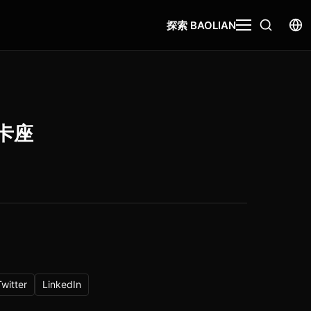
探索 BAOLIAN
卡座
Twitter
LinkedIn