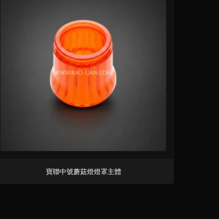
寶聯中號蘑菇燈燈罩主體