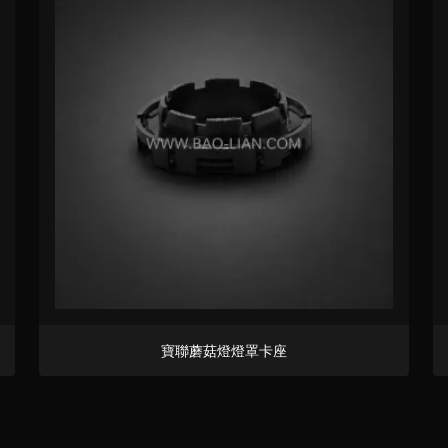
寶聯蘑菇燈燈罩卡座