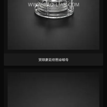
寶聯蘑菇燈壓線螺母