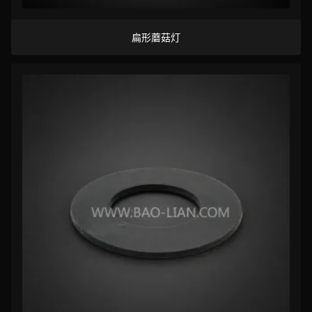
扁形蘑菇灯