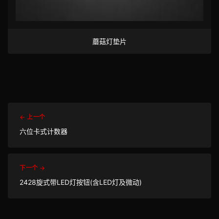
蘑菇灯垫片
← 上一个
六位卡式计数器
下一个 →
2428旋式带LED灯按钮(含LED灯及微动)