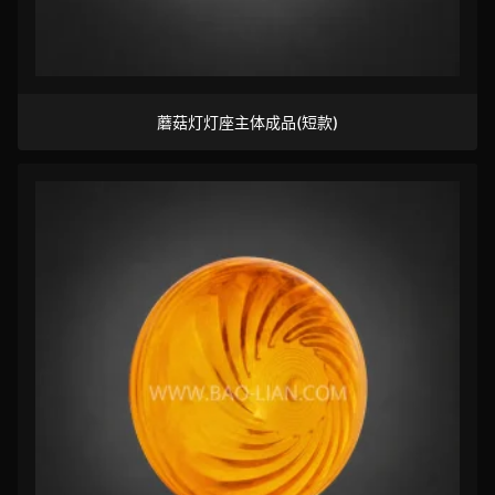
蘑菇灯灯座主体成品(短款)