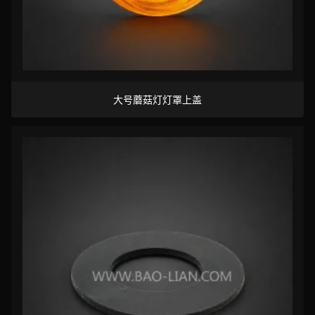
大号蘑菇灯灯罩上盖