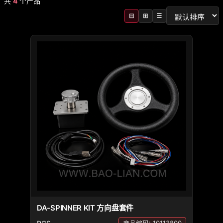
共
4
个产品
⊟
⊞
☰
DA-SPINNER KIT 方向盘套件