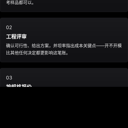
考样品都可以。
02
工程评审
确认可行性、给出方案，并坦率指出成本关键点——开不开模
比其他任何决定都更影响这笔账。
03
按规格报价
B2B 配件按规格报价、不设价目表：模具费、分档单价和真
实交期。
04