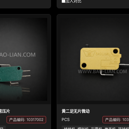
加入对比
弯压片
黄二足无片微动
PCS
产品编码: 10317002
产品编码: 103
足
娃娃机, 模拟机, 彩票机, 推币机, 篮球机