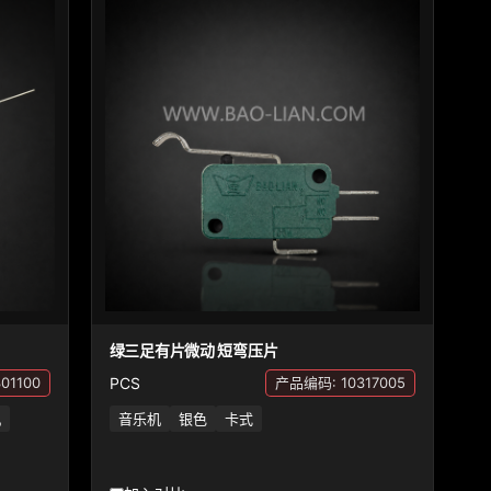
绿三足有片微动 短弯压片
PCS
01100
产品编码: 10317005
机
音乐机
银色
卡式