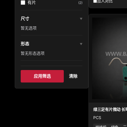
加入对比
有片
(2)
尺寸
▼
暂无选项
形态
▼
暂无形态选项
应用筛选
清除
绿三足有片微动 长
PCS
娃娃机
绿色
三