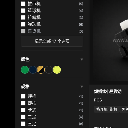
推币机
(5)
篮球机
(4)
拉霸机
(3)
弹珠机
(6)
售货机
(0)
显示全部 17 个选项
颜色
▼
规格
▼
焊插式小黑微动
焊插
(1)
PCS
即插
(1)
格斗机, 街机
黑
卡式
(1)
二足
(4)
三足
(8)