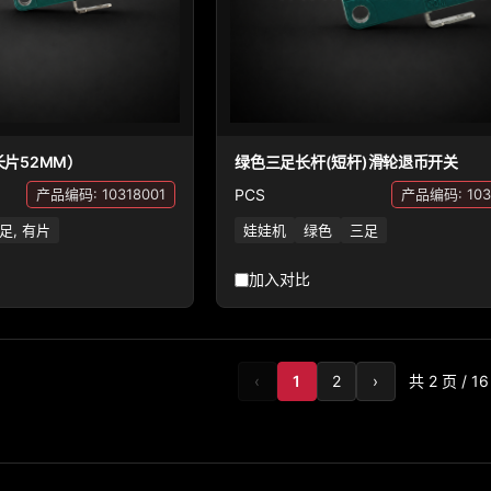
片52MM）
绿色三足长杆(短杆)滑轮退币开关
PCS
产品编码: 10318001
产品编码: 103
足, 有片
娃娃机
绿色
三足
加入对比
‹
1
2
›
共 2 页 / 