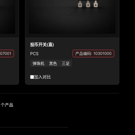
投币开关(直)
PCS
07001
产品编码: 10301000
弹珠机
黑色
三足
加入对比
16 个产品