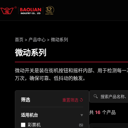
首页
>
产品中心
>
微动系列
微动系列
微动开关是装在街机按钮和摇杆内部、用于检测每一次
万次，确保可靠、低抖动的触发。
🔍
筛选
重置筛选 ↺
共
16
个产品
适用机台
▼
彩票机
(5)