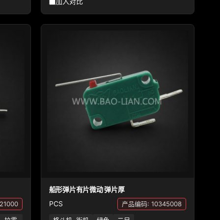
加入对比
船形弹片有片微动 弹片厚
PCS
21000
产品编码: 10345008
, 拉霸
格斗机, 街机
绿色
二足