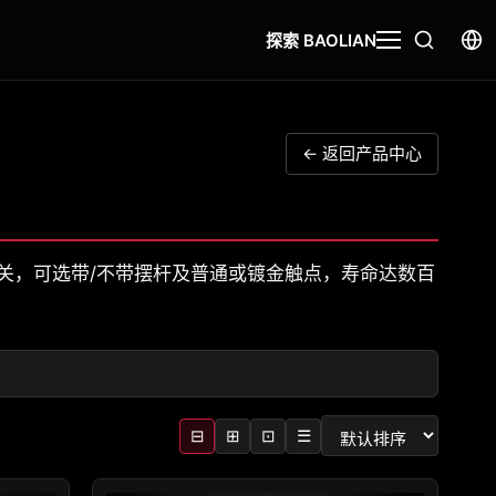
探索 BAOLIAN
← 返回产品中心
开关，可选带/不带摆杆及普通或镀金触点，寿命达数百
⊟
⊞
⊡
☰