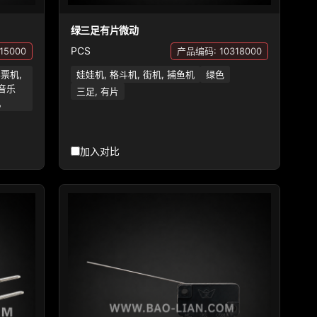
绿三足有片微动
PCS
15000
产品编码: 10318000
彩票机,
娃娃机, 格斗机, 街机, 捕鱼机
绿色
 音乐
三足, 有片
机
加入对比