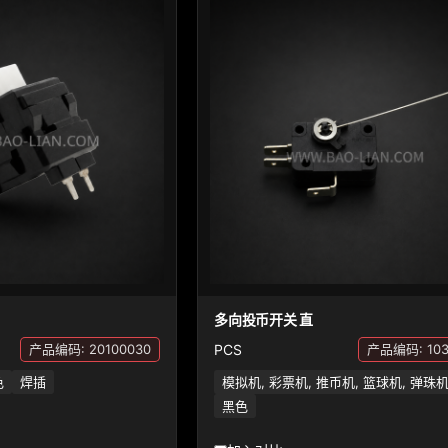
多向投币开关 直
PCS
产品编码: 20100030
产品编码: 103
色
焊插
模拟机, 彩票机, 推币机, 篮球机, 弹珠
黑色