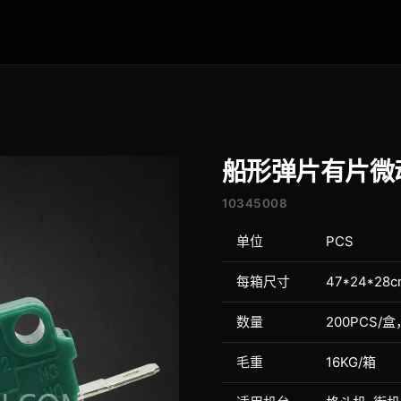
船形弹片有片微
10345008
单位
PCS
每箱尺寸
47*24*28c
数量
200PCS/盒
毛重
16KG/箱