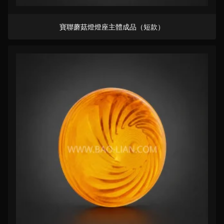
寶聯蘑菇燈燈座主體成品（短款）