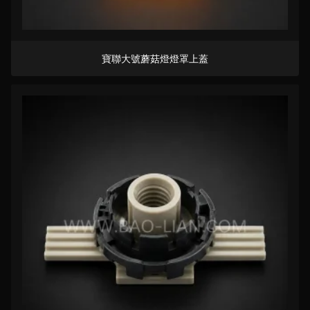
寶聯大號蘑菇燈燈罩上蓋