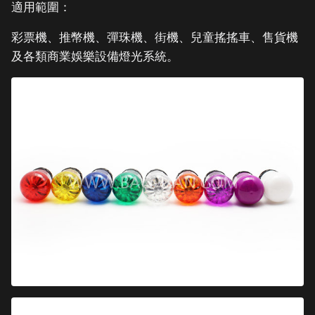
適用範圍：
彩票機、推幣機、彈珠機、街機、兒童搖搖車、售貨機
及各類商業娛樂設備燈光系統。