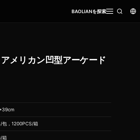
BAOLIANを探索
 アメリカン凹型アーケード
*39cm
S/包，1200PCS/箱
G/箱