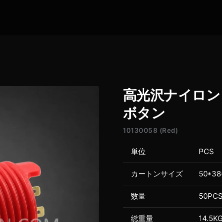
高光沢ナイロン
ボタン
10130058 (Red)
単位
PCS
カートンサイズ
50*38
数量
50PC
総重量
14.5K