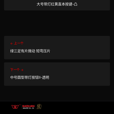
大号带灯红黄直本按键-凸
← 上一个
绿三足有片微动 短弯压片
下一个 →
中号圆型带灯按钮Ⅱ-透明