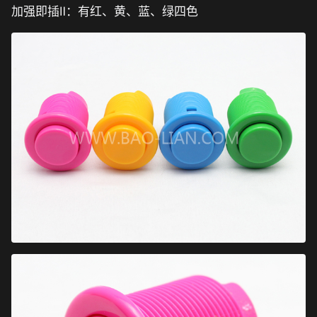
加强即插Ⅱ：有红、黄、蓝、绿四色