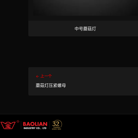
中号蘑菇灯
← 上一个
蘑菇灯压紧螺母