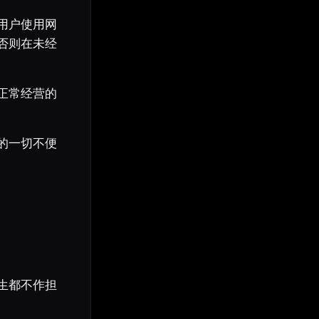
用户使用网
否则在未经
正常经营的
的一切不便
生都不作担