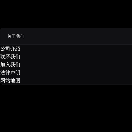
关于我们
公司介紹
联系我们
加入我们
法律声明
网站地图
最新评论