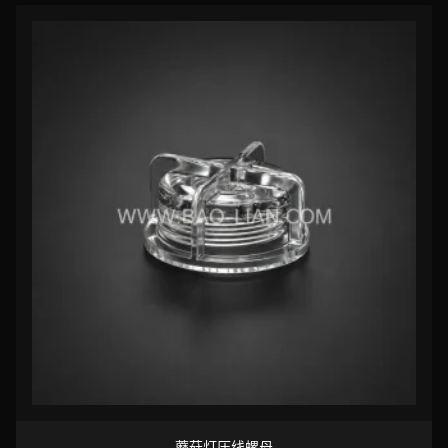
蘑菇灯压线螺母