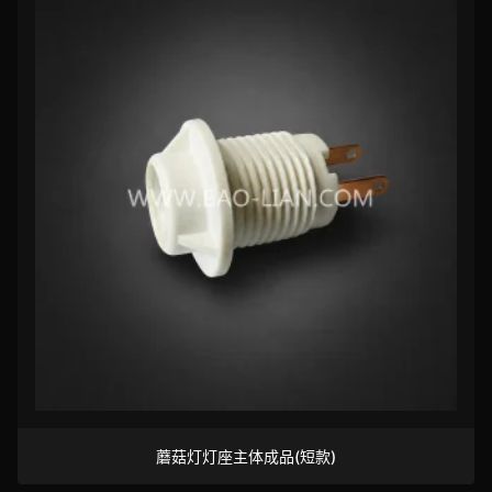
蘑菇灯灯座主体成品(短款)