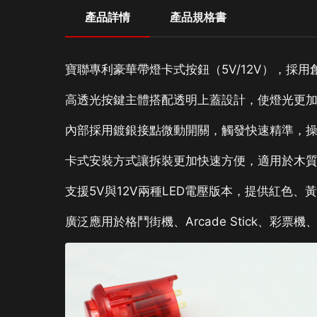
產品詳情
產品規格書
寶聯專利豪華帶燈卡式按鈕（5V/12V），採
高透光按鍵主體搭配透明上蓋設計，使燈光更
內部採用鍍銀接點微動開關，觸發快速精準，操
卡式安裝方式讓拆裝更加快速方便，適用於木
支援5V與12V兩種LED電壓版本，提供紅色
廣泛應用於格鬥街機、Arcade Stick、