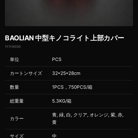
BAOLIAN 中型キノコライト上部カバー
11114000
単位
PCS
カートンサイズ
32*25*28cm
数量
1PCS，750PCS/箱
総重量
5.3KG/箱
青, 緑, 白, クリア, オレンジ, 紫, 赤,
カラー
黄
サイズ
中